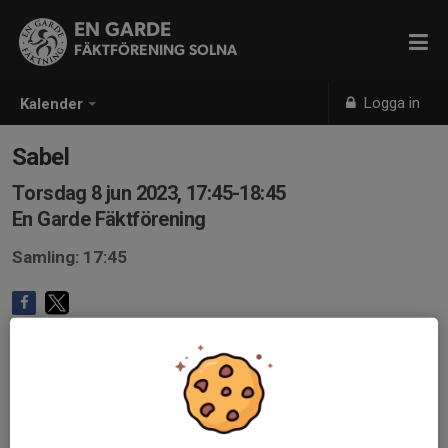
EN GARDE
FÄKTFÖRENING SOLNA
Logga in
Kalender
Sabel
Torsdag 8 jun 2023, 17:45-18:45
En Garde Fäktförening
Samling: 17:45