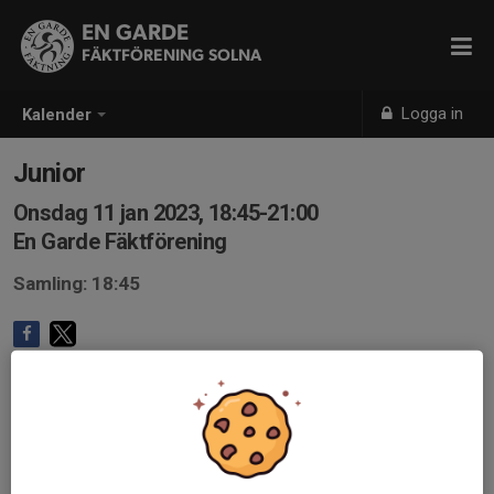
EN GARDE
FÄKTFÖRENING SOLNA
Logga in
Kalender
Junior
Onsdag 11 jan 2023, 18:45-21:00
En Garde Fäktförening
Samling: 18:45