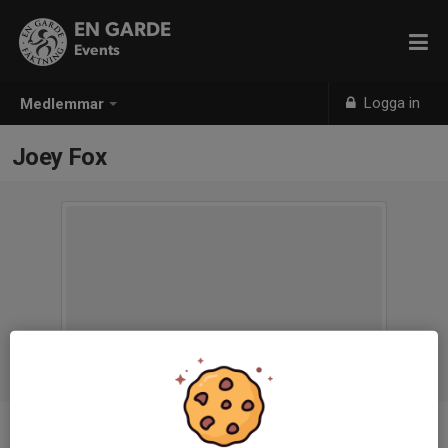
EN GARDE
Events
Logga in
Medlemmar
Joey Fox
Titel
Funktionär