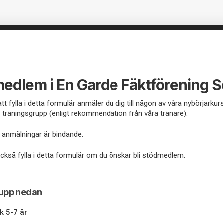
medlem i En Garde Fäktförening S
t fylla i detta formulär anmäler du dig till någon av våra nybörjarkurs
e träningsgrupp (enligt rekommendation från våra tränare).
a anmälningar är bindande.
ckså fylla i detta formulär om du önskar bli stödmedlem.
rupp nedan
k 5-7 år