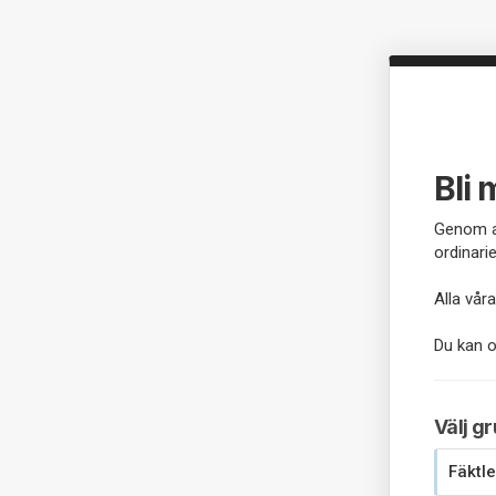
Bli 
Genom at
ordinari
Alla vår
Du kan o
Välj g
Fäktle