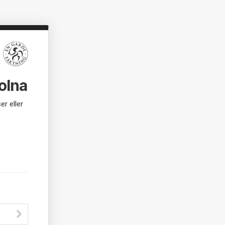
olna
er eller