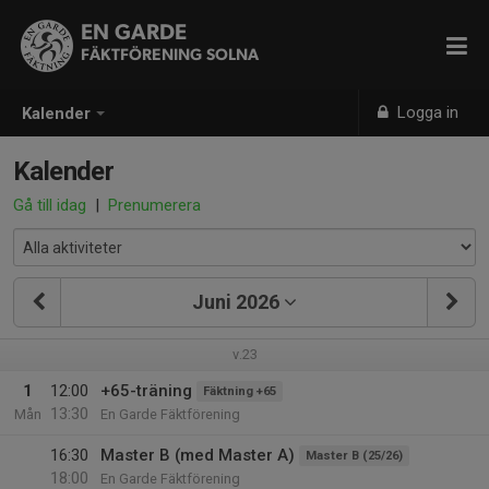
EN GARDE
FÄKTFÖRENING SOLNA
Logga in
Kalender
Kalender
Gå till idag
|
Prenumerera
Juni 2026
v.23
1
12:00
+65-träning
Fäktning +65
13:30
Mån
En Garde Fäktförening
16:30
Master B (med Master A)
Master B (25/26)
18:00
En Garde Fäktförening