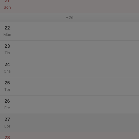
21
Sön
v.26
22
Mån
23
Tis
24
Ons
25
Tor
26
Fre
27
Lör
28