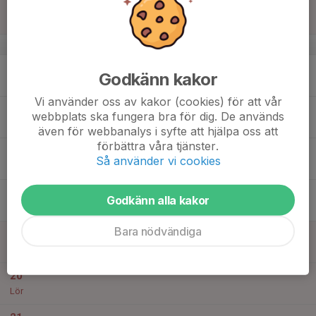
14
Sön
v.25
15
17:30
Efter säsongsträning Kadetter & Master B
Godkänn kakor
20:00
Mån
En Garde Fäktförening
Vi använder oss av kakor (cookies) för att vår
16
17:30
Efter säsongsträning Kadetter & Master B
webbplats ska fungera bra för dig. De används
20:00
Tis
En Garde Fäktförening
även för webbanalys i syfte att hjälpa oss att
förbättra våra tjänster.
17
17:30
Efter säsongsträning Kadetter & Master B
Så använder vi cookies
20:00
Ons
En Garde Fäktförening
18
Godkänn alla kakor
Tor
Bara nödvändiga
19
Fre
20
Lör