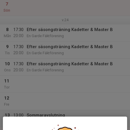
7
Sön
v.24
8
17:30
Efter säsongsträning Kadetter & Master B
20:00
Mån
En Garde Fäktförening
9
17:30
Efter säsongsträning Kadetter & Master B
20:00
Tis
En Garde Fäktförening
10
17:30
Efter säsongsträning Kadetter & Master B
20:00
Ons
En Garde Fäktförening
11
Tor
12
Fre
13
13:00
Sommaravslutning
17:00
Lör
En Garde Fäktförening