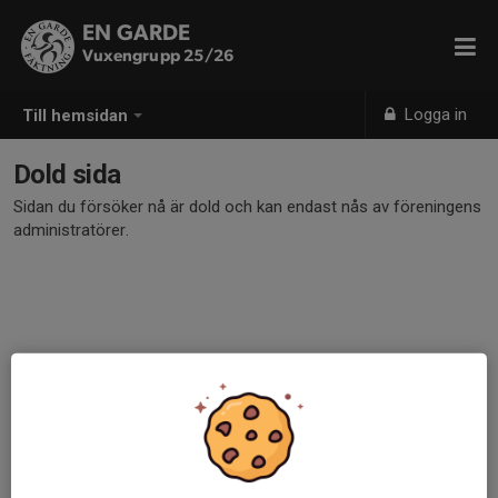
EN GARDE
Vuxengrupp 25/26
Logga in
Till hemsidan
Dold sida
Sidan du försöker nå är dold och kan endast nås av föreningens
administratörer.