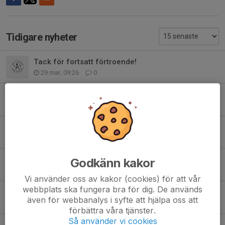
Tidigare nyheter
Tack för fortsatt förtroende!
29 mar, 09:26
0
Välkomna till årsmötet!
1 mar, 12:14
0
EGFs Värdegrund
17 jan, 15:14
0
Fullt hus och stora nyheter på En Gardes julavslutning
Godkänn kakor
20 dec 2025
0
Vi använder oss av kakor (cookies) för att vår
webbplats ska fungera bra för dig. De används
Nyfiken på fäktning? I slutet på januari börjar nästa nybörjarkurser!
även för webbanalys i syfte att hjälpa oss att
7 dec 2025
0
förbättra våra tjänster.
Så använder vi cookies
Fler barn upptäcker fäktning på sommarkollo!