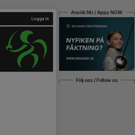
Ansök NU / Appy NOW
Logga in
Följ oss / Follow us