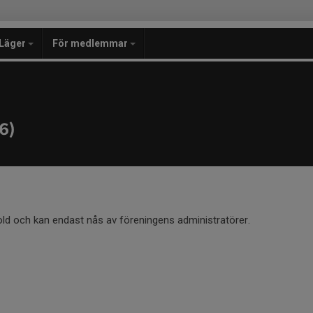
Läger
För medlemmar
6)
old och kan endast nås av föreningens administratörer.