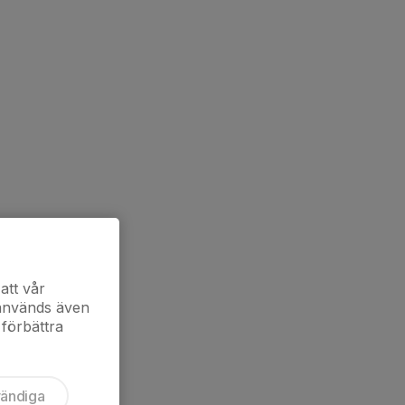
att vår
 används även
 förbättra
vändiga