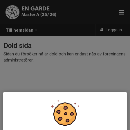
EN GARDE
Master A (25/26)
Logga in
Till hemsidan
Dold sida
Sidan du försöker nå är dold och kan endast nås av föreningens
administratörer.