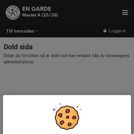
EN GARDE
Master A (25/26)
Logga in
Till hemsidan
Dold sida
Sidan du försöker nå är dold och kan endast nås av föreningens
administratörer.