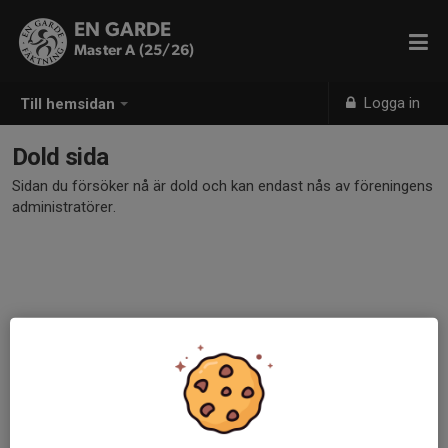
EN GARDE
Master A (25/26)
Logga in
Till hemsidan
Dold sida
Sidan du försöker nå är dold och kan endast nås av föreningens
administratörer.