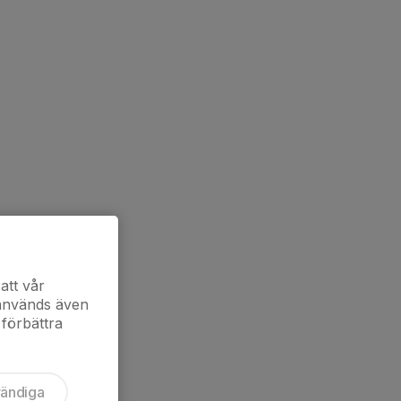
att vår
 används även
 förbättra
vändiga