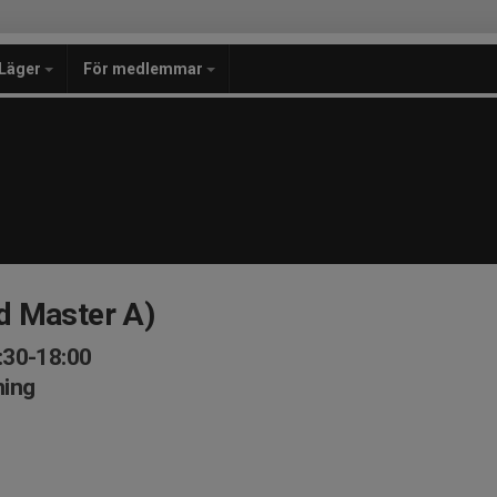
Läger
För medlemmar
d Master A)
:30-18:00
ning