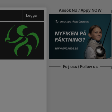
Ansök NU / Appy NOW
Logga in
Följ oss / Follow us