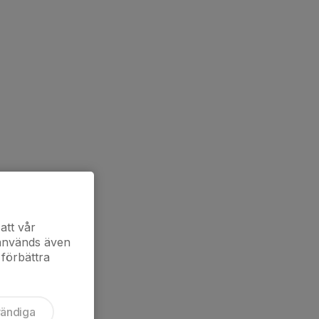
att vår
 används även
 förbättra
vändiga