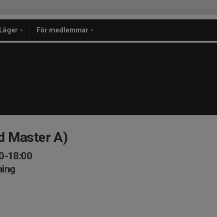
Läger
För medlemmar
d Master A)
0-18:00
ning