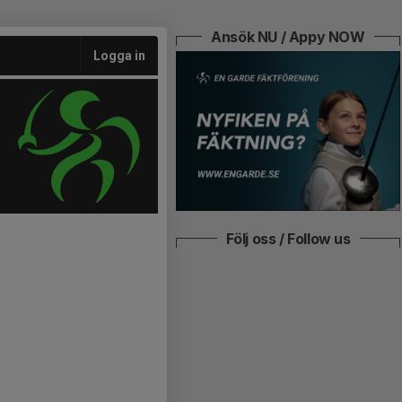
Ansök NU / Appy NOW
Logga in
Följ oss / Follow us