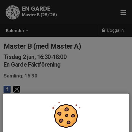
EN GARDE
Master B (25/26)
Logga in
Kalender
Master B (med Master A)
Tisdag 2 jun, 16:30-18:00
En Garde Fäktförening
Samling: 16:30