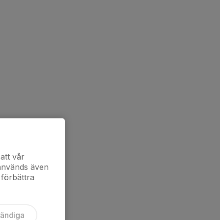
att vår
 används även
 förbättra
vändiga