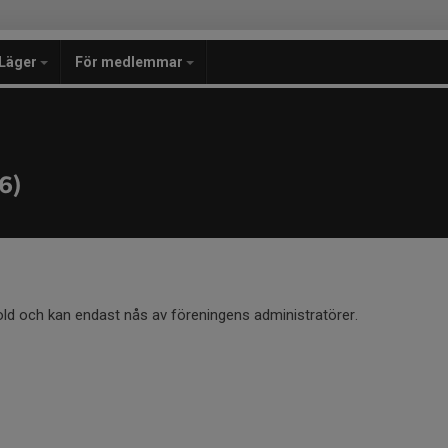
Läger
För medlemmar
6)
old och kan endast nås av föreningens administratörer.