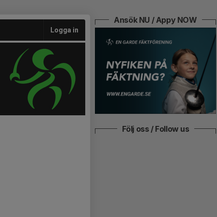
Ansök NU / Appy NOW
Logga in
Följ oss / Follow us