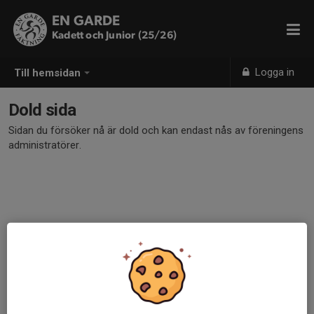
EN GARDE
Kadett och Junior (25/26)
Logga in
Till hemsidan
Dold sida
Sidan du försöker nå är dold och kan endast nås av föreningens
administratörer.