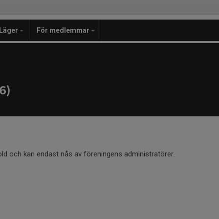
Läger
För medlemmar
6)
old och kan endast nås av föreningens administratörer.