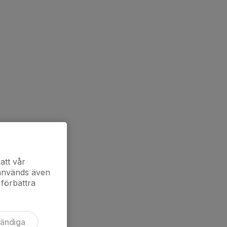
att vår
 används även
 förbättra
vändiga