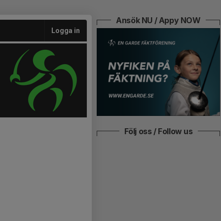
Ansök NU / Appy NOW
Logga in
Följ oss / Follow us