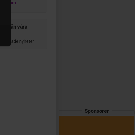
nstagram
er från våra
per
ublicerade nyheter
Sponsorer