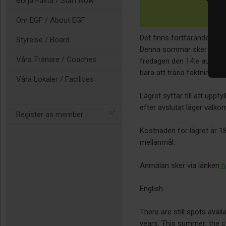
Börja Fäkta / Start Now
Om EGF / About EGF
Det finns fortfarande plats
Styrelse / Board
Denna sommar sker lägret 
Våra Tränare / Coaches
fredagen den 14:e augusti.
bara att träna fäktning uta
Våra Lokaler / Facilities
Lägret syftar till att uppf
efter avslutat läger välko
Register as member
Kostnaden för lägret är 1
mellanmål.
Anmälan sker via länken
h
English
There are still spots avai
years. This summer, the ca