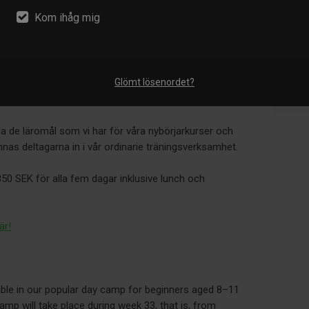
I
Kom ihåg mig
er kvar i vårat dagläger för nybörjare i åldrarna 8-11 år.
Nyhet
vecka 33, det vill säga måndagen den 10:e augusti till
grup
Glömt lösenordet?
 Lägret pågår från 09:00 till 16:00 och vi kommer inte
Inga p
n även hitta på andra roliga aktiviteter.
ylla de läromål som vi har för våra nybörjarkurser och
mnas deltagarna in i vår ordinarie träningsverksamhet.
850 SEK för alla fem dagar inklusive lunch och
är!
lable in our popular day camp for beginners aged 8–11
mp will take place during week 33, that is, from