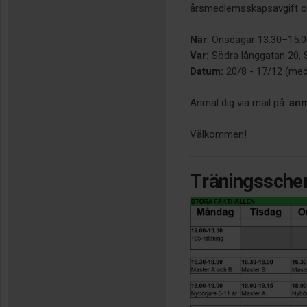
årsmedlemsskapsavgift o
När
: Onsdagar 13.30–15.
Var:
Södra långgatan 20, 
Datum:
20/8 - 17/12 (med 
Anmäl dig via mail på:
anm
Välkommen!
Träningssch