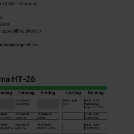
m 300kr tillkommer.
00
Solna
uppehåll vid skollov)
alan@engarde.se
ema HT-26