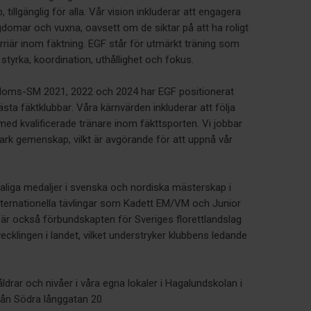
 tillgänglig för alla. Vår vision inkluderar att engagera
gdomar och vuxna, oavsett om de siktar på att ha roligt
karriär inom fäktning. EGF står för utmärkt träning som
styrka, koordination, uthållighet och fokus.
oms-SM 2021, 2022 och 2024 har EGF positionerat
ta fäktklubbar. Våra kärnvärden inkluderar att följa
t med kvalificerade tränare inom fäkttsporten. Vi jobbar
stark gemenskap, vilkt är avgörande för att uppnå vår
taliga medaljer i svenska och nordiska mästerskap i
i internationella tävlingar som Kadett EM/VM och Junior
r också förbundskapten för Sveriges florettlandslag
vecklingen i landet, vilket understryker klubbens ledande
 åldrar och nivåer i våra egna lokaler i Hagalundskolan i
rån Södra långgatan 20