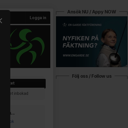
Ansök NU / Appy NOW
Logga in
Följ oss / Follow us
ktivitet
aktivitet inbokad
ss på...
acebook