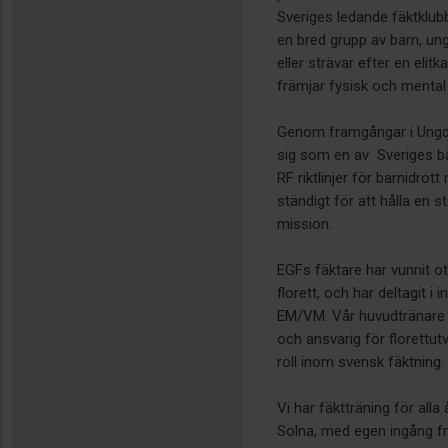
Sveriges ledande fäktklubb,
en bred grupp av barn, un
eller strävar efter en elit
främjar fysisk och mental 
Genom framgångar i Ungd
sig som en av Sveriges bäs
RF riktlinjer för barnidrot
ständigt för att hålla en 
mission.
EGFs fäktare har vunnit o
florett, och har deltagit 
EM/VM. Vår huvudtränare ä
och ansvarig för florettut
roll inom svensk fäktning.
Vi har fäktträning för alla
Solna, med egen ingång f