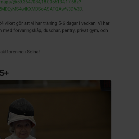
/maps/@59.3647084,18.0055134,17.68z?
DI2MDEyMS4wIKXMDSoASAFQAw%3D%3D
.
/24 vilket gör att vi har träning 5-6 dagar i veckan. Vi har
um med förvaringskåp, duschar, pentry, privat gym, och
äktförening i Solna!
65+