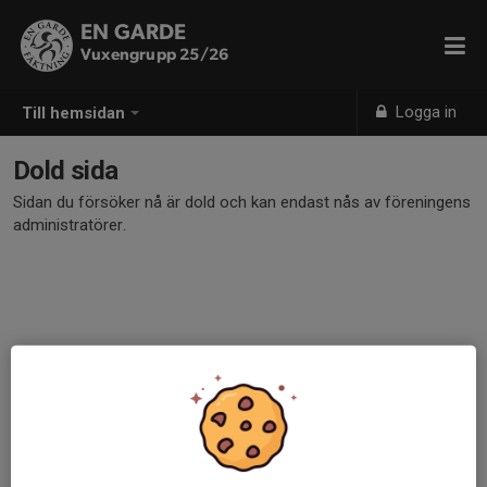
EN GARDE
Vuxengrupp 25/26
Logga in
Till hemsidan
Dold sida
Sidan du försöker nå är dold och kan endast nås av föreningens
administratörer.