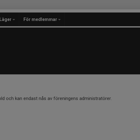
Läger
För medlemmar
old och kan endast nås av föreningens administratörer.