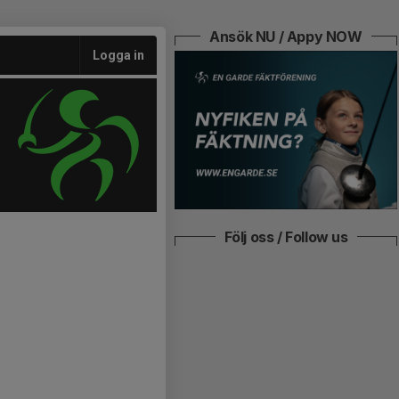
Ansök NU / Appy NOW
Logga in
Följ oss / Follow us