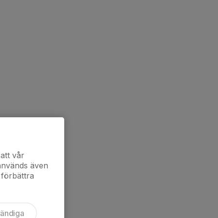
att vår
 används även
 förbättra
vändiga