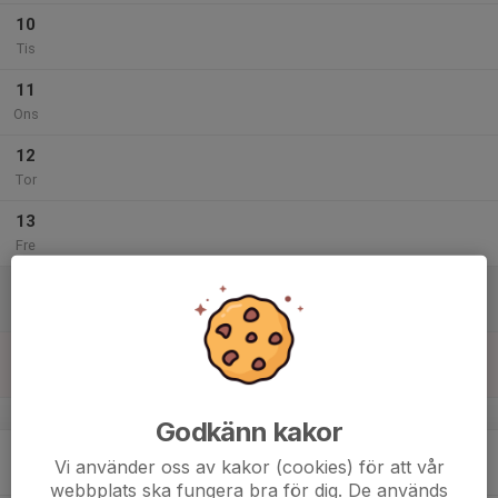
10
Tis
11
Ons
12
Tor
13
Fre
14
Lör
15
Sön
v.8
Godkänn kakor
16
Vi använder oss av kakor (cookies) för att vår
Mån
webbplats ska fungera bra för dig. De används