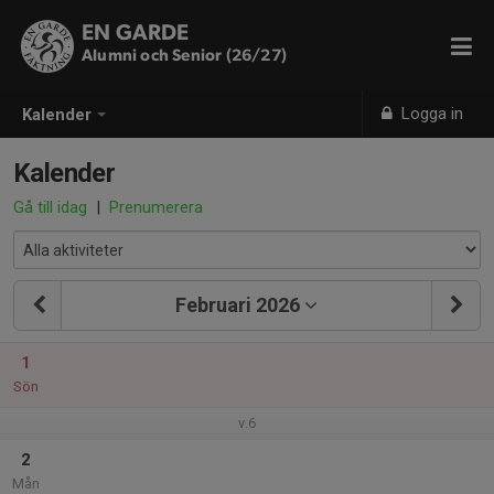
EN GARDE
Alumni och Senior (26/27)
Logga in
Kalender
Kalender
Gå till idag
|
Prenumerera
Februari 2026
1
Sön
v.6
2
Mån