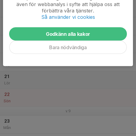
även för webbanalys i syfte att hjälpa oss att
17
förbättra våra tjänster.
Tis
Så använder vi cookies
18
Ons
Godkänn alla kakor
19
Bara nödvändiga
Tor
20
Fre
21
Lör
22
Sön
v.9
23
Mån