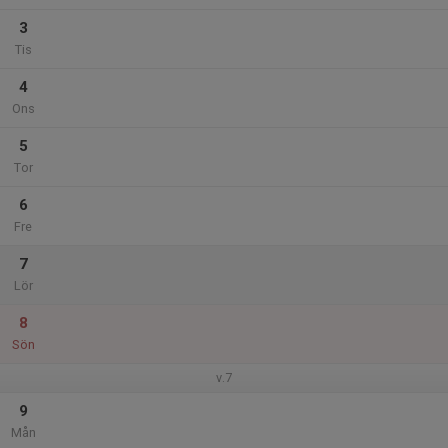
3
Tis
4
Ons
5
Tor
6
Fre
7
Lör
8
Sön
v.7
9
Mån