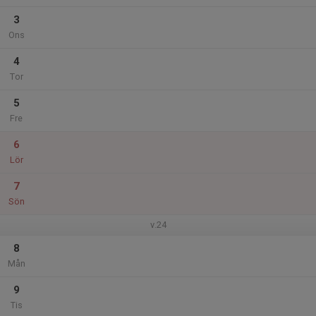
3
Ons
4
Tor
5
Fre
6
Lör
7
Sön
v.24
8
Mån
9
Tis