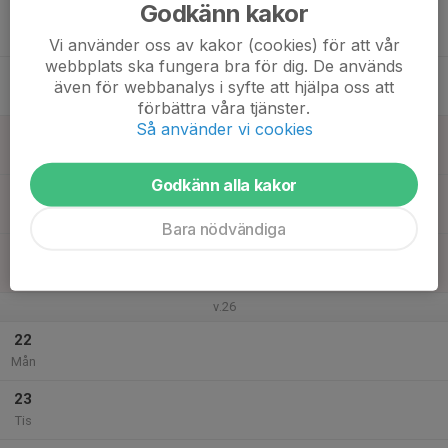
Godkänn kakor
17
Ons
Vi använder oss av kakor (cookies) för att vår
webbplats ska fungera bra för dig. De används
18
även för webbanalys i syfte att hjälpa oss att
Tor
förbättra våra tjänster.
Så använder vi cookies
19
Fre
Godkänn alla kakor
20
Lör
Bara nödvändiga
21
Sön
v.26
22
Mån
23
Tis