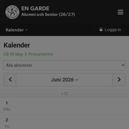
EN GARDE
Alumni och Senior (26/27)
Logga in
Kalender
Kalender
Gå till idag
|
Prenumerera
Juni 2026
v.23
1
Mån
2
Tis