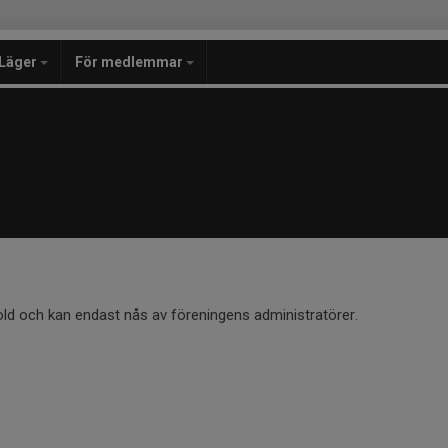
Läger
För medlemmar
old och kan endast nås av föreningens administratörer.