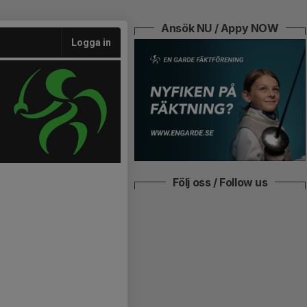
Ansök NU / Appy NOW
Logga in
Följ oss / Follow us