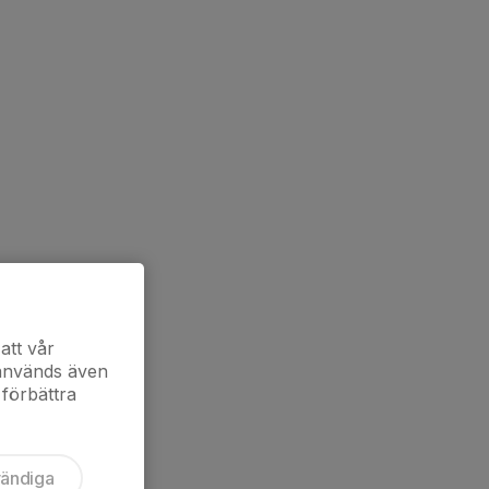
att vår
 används även
 förbättra
vändiga