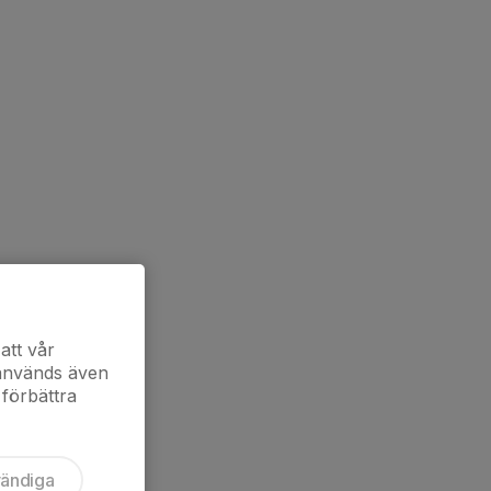
att vår
 används även
 förbättra
vändiga