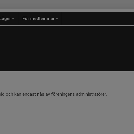
Läger
För medlemmar
old och kan endast nås av föreningens administratörer.