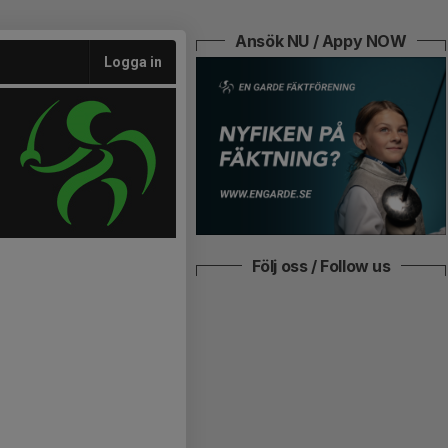
Ansök NU / Appy NOW
Logga in
Följ oss / Follow us