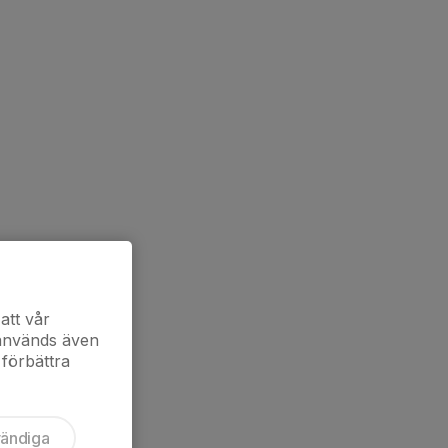
att vår
 används även
 förbättra
vändiga