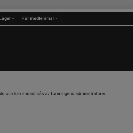
Läger
För medlemmar
old och kan endast nås av föreningens administratörer.