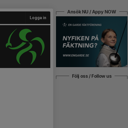
Ansök NU / Appy NOW
Logga in
Följ oss / Follow us